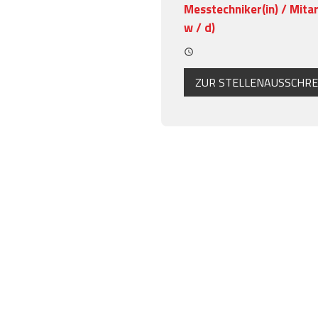
Messtechniker(in) / Mitar
w / d)
query_builder
ZUR STELLENAUSSCHRE