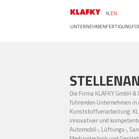
EN
search
UNTERNEHMEN
FERTIGUNG
FO
STELLENA
Die Firma KLAFKY GmbH & Co
führenden Unternehmen in 
Kunststoffverarbeitung. KL
innovativer und kompetenter
Automobil-, Lüftungs-, Sani
Medizintechnik und Geräteba