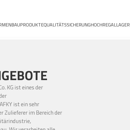
RMENBAU
PRODUKTE
QUALITÄTSSICHERUNG
HOCHREGALLAGER
NGEBOTE
. KG ist eines der
der
AFKY ist ein sehr
 Zulieferer im Bereich der
tärindustrie,
u. Wir verarbeiten alle